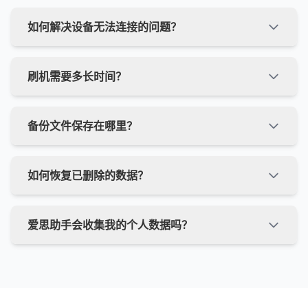
如何解决设备无法连接的问题？
如果设备无法连接，请尝试以下步骤：1. 确保使用原
刷机需要多长时间？
装数据线，并连接到电脑后置USB接口；2. 检查设
备是否信任此电脑；3. 确保已安装最新版iTunes；4.
重启电脑和设备后重试；5. 更新爱思助手到最新版
刷机时间取决于多个因素，包括网络速度、设备型号
备份文件保存在哪里？
本。如果问题仍然存在，请联系客服获取进一步帮
和固件大小。通常情况下，下载固件需要5-15分
助。
钟，刷机过程需要5-10分钟。整个过程大约需要10-
30分钟。建议在刷机前确保设备电量充足，并保持
爱思助手的备份文件默认保存在系统盘的"爱思助手
如何恢复已删除的数据？
网络稳定。
备份"文件夹中。您可以在软件设置中查看或修改备
份路径。建议将备份文件保存到非系统盘，以节省系
统盘空间，并定期备份到外部存储设备以防数据丢
如果您之前使用爱思助手进行过数据备份，可以通
爱思助手会收集我的个人数据吗？
失。
过"数据恢复"功能找回已删除的数据。打开爱思助
手，连接设备后进入"工具箱"，选择"数据恢复"，然
后选择之前创建的备份文件进行恢复。如果没有备
爱思助手非常重视用户隐私保护。我们不会收集或上
份，则无法恢复已删除的数据。
传用户的个人数据，所有备份文件都存储在用户自己
的电脑上。软件仅在必要时与苹果官方服务器通信以